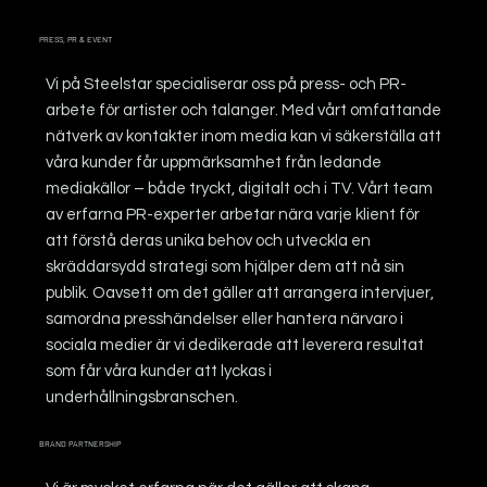
PRESS, PR & EVENT
Vi på Steelstar specialiserar oss på press- och PR-
arbete för artister och talanger. Med vårt omfattande
nätverk av kontakter inom media kan vi säkerställa att
våra kunder får uppmärksamhet från ledande
mediakällor – både tryckt, digitalt och i TV. Vårt team
av erfarna PR-experter arbetar nära varje klient för
att förstå deras unika behov och utveckla en
skräddarsydd strategi som hjälper dem att nå sin
publik. Oavsett om det gäller att arrangera intervjuer,
samordna presshändelser eller hantera närvaro i
sociala medier är vi dedikerade att leverera resultat
som får våra kunder att lyckas i
underhållningsbranschen.
BRAND PARTNERSHIP