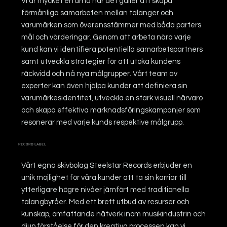
Vi är mycket erfarna när det gäller att skapa
förmånliga samarbeten mellan talanger och
varumärken som överensstämmer med båda parters
mål och värderingar. Genom att arbeta nära varje
kund kan vi identifiera potentiella samarbetspartners
samt utveckla strategier för att utöka kundens
räckvidd och nå nya målgrupper. Vårt team av
experter kan även hjälpa kunder att definiera sin
varumärkesidentitet, utveckla en stark visuell närvaro
och skapa effektiva marknadsföringskampanjer som
resonerar med varje kunds respektive målgrupp.
RECORD LABEL
Vårt egna skivbolag Steelstar Records erbjuder en
unik möjlighet för våra kunder att ta sin karriär till
ytterligare högre nivåer jämfört med traditionella
talangbyråer. Med ett brett utbud av resurser och
kunskap, omfattande nätverk inom musikindustrin och
djup förståelse för den kreativa processen kan vi