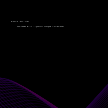
KUNDER & PARTNERS
Våra vänner, kunder och partners – tidigare och nuvarande.