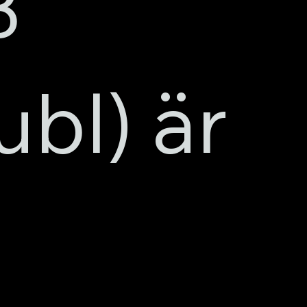
B
ubl) är
n