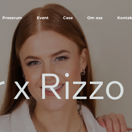
Pressrum
Event
Case
Om oss
Kontak
 x Rizz