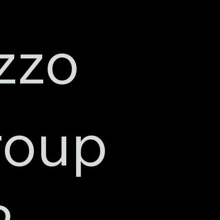
zzo
roup