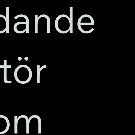
dande
tör
nom