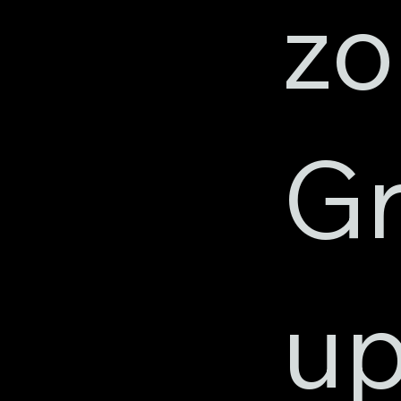
zo
G
u