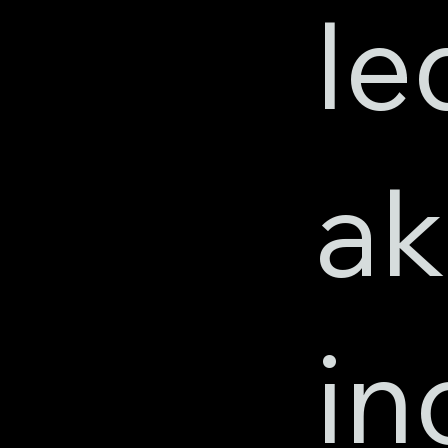
le
ak
i