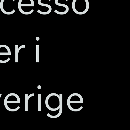
cesso
er i
erige