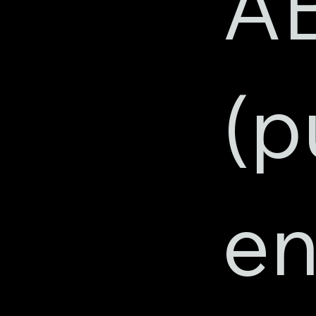
A
(p
e