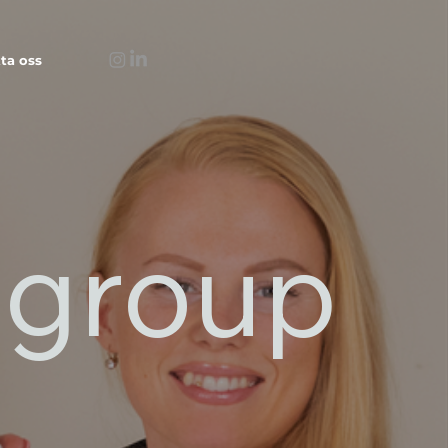
ta oss
o group