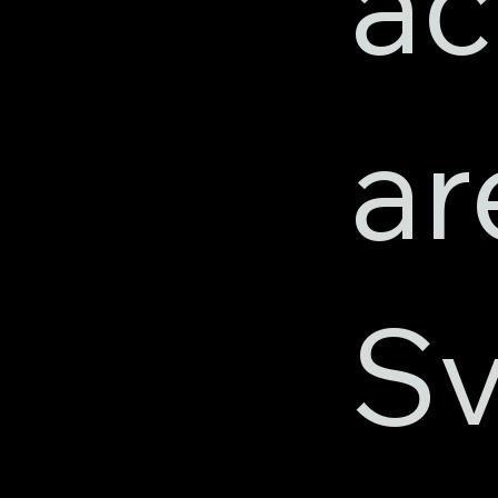
ac
ar
Sv