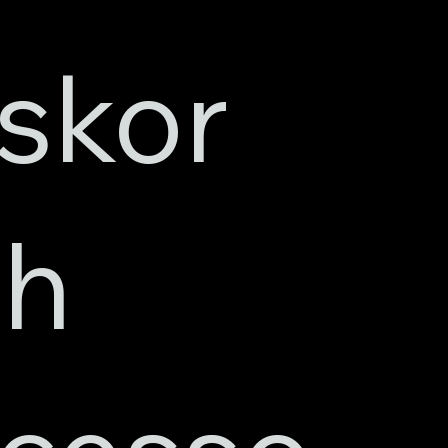
skor
ch