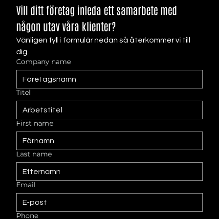
Vill ditt företag inleda ett samarbete med 
någon utav våra klienter?
Vänligen fyll i formulär nedan så återkommer vi till 
dig. 
Company name
Titel
First name
Last name
Email
Phone